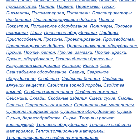
производства
,
Панели
,
Паркет
,
Перемычки
,
Песок
,
Пигменты
,
Пиломатериал
,
Питатели
,
Пластификаторы
для бетона
,
Пластифицирующие добавки
,
Плиты
,
Покрытия
,
Полимерное оборудование
,
Полимеры
,
Половое
покрытие
,
Полы
,
Прессовое оборудование
,
Приборы
,
Приспособления
,
Прогоны
,
Проектирование
,
Производства
,
Противоморозные добавки
,
Противопожарное оборудование
,
Прочие
,
Прочие, бетон
,
Прочие, замазки
,
Прочие, краски
,
Прочие, оборудование
,
Разновидности древесины
,
Разрушения материалов
,
Раствор
,
Ригеля
,
Сваи
,
Сваизабивное оборудование
,
Сварка
,
Сварочное
оборудование
,
Свойства
,
Свойства бетона
,
Свойства
вяжущих веществ
,
Свойства горной породы
,
Свойства
камней
,
Свойства материалов
,
Свойства цемента
,
Сейсмика
,
Склады
,
Скобяные изделия
,
Смеси сухие
,
Смолы
,
Стекло
,
Строительная химия
,
Строительные материалы
,
Суперпластификаторы
,
Сушильное оборудование
,
Сушка
,
Сушка, деревообработка
,
Сырье
,
Теория и расчет
конструкций
,
Тепловое оборудование
,
Тепловые свойства
материалов
,
Теплоизоляционные материалы
,
Теплоизоляционные свойства материалов
,