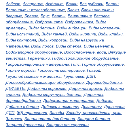
Асбест
,
Аспирация
,
Асфальт
,
Балки
,
Без рубрики
,
Бетон
,
Бетонные и железобетонные
,
Блоки
,
Блоки оконные и
дверные
,
Бревно
,
Брус
,
Ванты
,
Вентиляция
,
Весовое
оборудование
,
Виброзащита
,
Вибротехника
,
Виды
арматуры
,
Виды бетона
,
Виды вибрации
,
Виды испарений
,
Виды испытаний
,
Виды камней
,
Виды кирпича
,
Виды кладки
,
Виды контроля
,
Виды коррозии
,
Виды нагрузок на
материалы
,
Виды полов
,
Виды стекла
,
Виды цемента
,
Водонапорное оборудование
,
Водоснабжение, вода
,
Вяжущие
вещества
,
Герметики
,
Гидроизоляционное оборудование
,
Гидроизоляционные материалы
,
Гипс
,
Горное оборудование
,
Горные породы
,
Горючесть материалов
,
Гравий
,
Грузоподъемные механизмы
,
Грунтовки
,
ДВП
,
Деревообрабатывающее оборудование
,
Деревообработка
,
ДЕФЕКТЫ
,
Дефекты керамики
,
Дефекты краски
,
Дефекты
стекла
,
Дефекты структуры бетона
,
Дефекты,
деревообработка
,
Деформации материалов
,
Добавки
,
Добавки в бетон
,
Добавки к цементу
,
Дозаторы
,
Древесина
,
ДСП
,
ЖД транспорт
,
Заводы
,
Заводы, производства, цеха
,
Замазки
,
Заполнители для бетона
,
Защита бетона
,
Защита древесины
,
Защита от коррозии
,