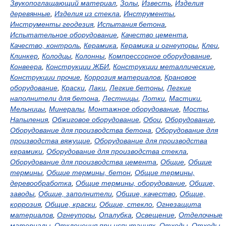
Звукопоглащающий материал
,
Золы
,
Известь
,
Изделия
деревянные
,
Изделия из стекла
,
Инструменты
,
Инструменты геодезия
,
Испытания бетона
,
Испытательное оборудование
,
Качество цемента
,
Качество, контроль
,
Керамика
,
Керамика и огнеупоры
,
Клеи
,
Клинкер
,
Колодцы
,
Колонны
,
Компрессорное оборудование
,
Конвеера
,
Конструкции ЖБИ
,
Конструкции металлические
,
Конструкции прочие
,
Коррозия материалов
,
Крановое
оборудование
,
Краски
,
Лаки
,
Легкие бетоны
,
Легкие
наполнители для бетона
,
Лестницы
,
Лотки
,
Мастики
,
Мельницы
,
Минералы
,
Монтажное оборудование
,
Мосты
,
Напыления
,
Обжиговое оборудование
,
Обои
,
Оборудование
,
Оборудование для производства бетона
,
Оборудование для
производства вяжущие
,
Оборудование для производства
керамики
,
Оборудование для производства стекла
,
Оборудование для производства цемента
,
Общие
,
Общие
термины
,
Общие термины, бетон
,
Общие термины,
деревообработка
,
Общие термины, оборудование
,
Общие,
заводы
,
Общие, заполнители
,
Общие, качество
,
Общие,
коррозия
,
Общие, краски
,
Общие, стекло
,
Огнезащита
материалов
,
Огнеупоры
,
Опалубка
,
Освещение
,
Отделочные
материалы
,
Отклонения при испытаниях
,
Отходы
,
Отходы