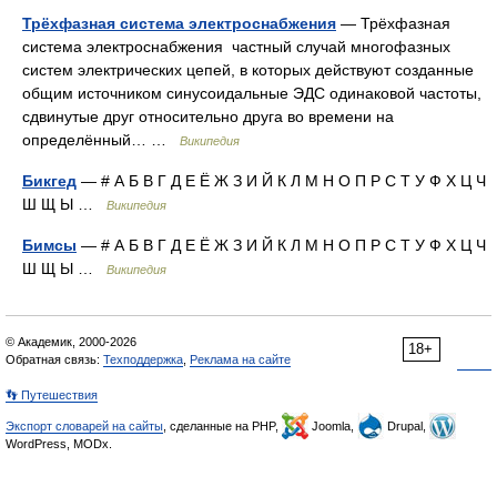
Трёхфазная система электроснабжения
— Трёхфазная
система электроснабжения частный случай многофазных
систем электрических цепей, в которых действуют созданные
общим источником синусоидальные ЭДС одинаковой частоты,
сдвинутые друг относительно друга во времени на
определённый… …
Википедия
Бикгед
— # А Б В Г Д Е Ё Ж З И Й К Л М Н О П Р С Т У Ф Х Ц Ч
Ш Щ Ы …
Википедия
Бимсы
— # А Б В Г Д Е Ё Ж З И Й К Л М Н О П Р С Т У Ф Х Ц Ч
Ш Щ Ы …
Википедия
© Академик, 2000-2026
18+
Обратная связь:
Техподдержка
,
Реклама на сайте
👣 Путешествия
Экспорт словарей на сайты
, сделанные на PHP,
Joomla,
Drupal,
WordPress, MODx.