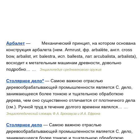
Арбалет
— Механический принцип, на котором основана
конструкция арбалета (нем. Armrust, фр. arbalète, англ. cross
bow, arbalist, ит. balestra, исп. ballesta, лат. arcubalista, arbalista),
восходит к метательным машинам древности, довольно
подробно… …
Энциклопедия средневекового оружия
Столярное дело*
— Самою важною отраслью
деревообрабатывающей промышленности является С. дело,
занимающееся более тонкою и тщательною обработкою
дерева, чем оно существенно отличается от плотничного дела
(см.). Ручной труд в течение долгого времени являлся… …
Энциклопедический словарь Ф.А. Брокгауза и И.А. Ефрона
Столярное дело
— Самою важною отраслью
деревообрабатывающей промышленности является С. дело,
занимающееся более тонкою и тщательною обработкою